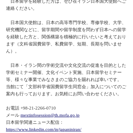
日本留学を経験した方は、ぜひ在イラン日本国大使館へご
連絡ください。
日本国大使館は、日本の高等専門学校、専修学校、大学、
研究機関などに、留学期間や留学制度を問わず日本への留学
を経験した方と、関係構築を積極的に行いたいと考えており
ます（文科省国費留学、私費留学、短期、長期を問いませ
ん）。
日本・イラン間の学術交流や文化交流の促進を目的とした
学術セミナー開催、文化イベント実施、日本留学セミナー
等、様々な事業でみなさまのご協力を賜れれば幸いです。
当館にて「文部科学省国費留学生同窓会」加入についてのご
案内も行っております。お気軽にお問い合わせください。
お電話 +98-21-2266-0710
メール
mextinfosession@th.mofa.go.jp
日本留学関連ニュース配信：
https://www.linkedin.com/in/japaniniran/