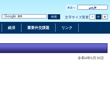
فارسي
本文へ
大
検索
中
文字サイズ変更
小
経済
重要外交課題
リンク
令和4年6月30日