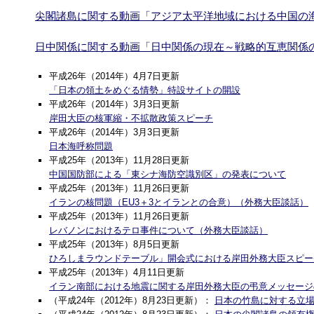
尖閣諸島に関する動画「アジア太平洋地域における中国の
日中関係に関する動画「日中関係の現在～戦略的互恵関係
平成26年（2014年）4月7日更新
「日本の領土をめぐる情勢」特設サイトの開設
平成26年（2014年）3月3日更新
岸田大臣の核軍縮・不拡散政策スピーチ
平成26年（2014年）3月3日更新
日本海呼称問題
平成25年（2013年）11月28日更新
中国国防部による「東シナ海防空識別区」の発表について
平成25年（2013年）11月26日更新
イランの核問題（EU3＋3とイランとの合意）（外務大臣談話）
平成25年（2013年）11月26日更新
レバノンにおけるテロ事件について（外務大臣談話）
平成25年（2013年）8月5日更新
ひろしまラウンドテーブル」開会式における岸田外務大臣スピー
平成25年（2013年）4月11日更新
イラン南部における地震に関する岸田外務大臣の弔意メッセージ
（平成24年（2012年）8月23日更新）：
日本の竹島に対する立