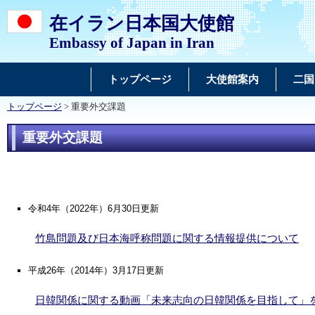
在イラン日本国大使館
Embassy of Japan in Iran
トップページ
大使館案内
二国
トップページ
> 重要外交課題
重要外交課題
令和4年（2022年）6
月30日更新
竹島問題及び日本海呼称問題に関する情報提供について
平成26年（2014年）3月17日更新
日韓関係に関する動画「未来志向の日韓関係を目指して」