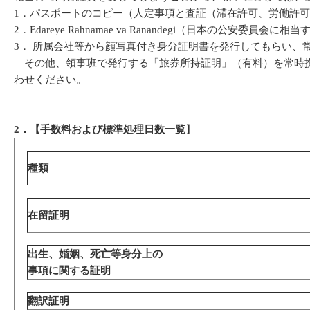
1．パスポートのコピー（人定事項と査証（滞在許可、労働許
2．Edareye Rahnamae va Ranandegi（日本の公
3． 所属会社等から顔写真付き身分証明書を発行してもらい、
その他、領事班で発行する「旅券所持証明」（有料）を常時携
わせください。
2
．【手数料および標準処理日数一覧
】
種類
在留証明
出生、婚姻、死亡等身分上の
事項に関する証明
翻訳証明