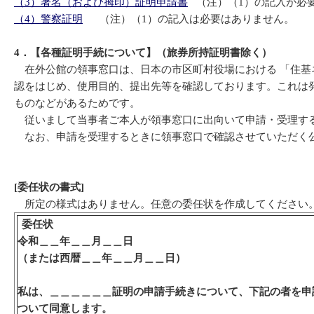
（3）署名（および拇印）証明申請書
（注）（1）の記入が必
（4）警察証明
（注）（1）の記入は必要はありません。
4
．【各種証明手続について】（旅券所持証明書除く）
在外公館の領事窓口は、日本の市区町村役場における 「住基
認をはじめ、使用目的、提出先等を確認しております。これは
ものなどがあるためです。
従いまして当事者ご本人が領事窓口に出向いて申請・受理する
なお、申請を受理するときに領事窓口で確認させていただく
[
委任状の書式]
所定の様式はありません。任意の委任状を作成してください
委任状
令和＿＿年＿＿月＿＿日
（または西暦＿＿年＿＿月＿＿日）
私は、＿＿＿＿＿＿証明の申請手続きについて、下記の者を申
ついて同意します。