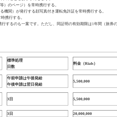
可等）のページ）を常時携行する。
安委員会に相当する機関）が発行する顔写真付き運転免許証を常時携行する。
常時携行する。
行するのも一案です。ただし、同証明の有効期限は1年間（旅券の
標準処理
料金（Rials）
日数
午前申請は午後発給
5,500,000
午後申請は翌日発給
3
日
5,500,000
3
日
20,000,000