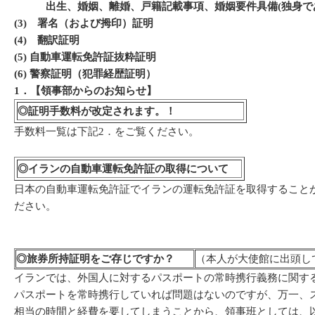
出生、婚姻、離婚、戸籍記載事項、婚姻要件具備(独身であ
(3)
署名（および拇印）証明
(4)
翻訳証明
(5)
自動車運転免許証抜粋証明
(6)
警察証明（犯罪経歴証明）
1
．【領事部からのお知らせ】
◎
証明手数料が改定されます。！
手数料一覧は下記2．をご覧ください。
◎
イランの自動車運転免許証の取得について
日本の自動車運転免許証でイランの運転免許証を取得すること
ださい。
◎
旅券所持証明をご存じですか？
（本人が大使館に出頭し
イランでは、外国人に対するパスポートの常時携行義務に関す
パスポートを常時携行していれば問題はないのですが、万一、
相当の時間と経費を要してしまうことから、領事班としては、