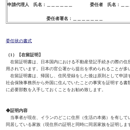
申請代理人 氏名：＿＿＿＿＿＿ 委任者 氏名：＿＿
委任者署名：＿＿＿＿＿＿＿
委任状の書式
（1）【在留証明】
在留証明書は、日本国内における不動産登記手続きの際の住所
用されています。日本の官公署から提出を求められることが多
在留証明書は、帰国し、住民登録をした後は原則として申請す
社会保険事務所から外国に住んでいたことの事実を証明する書
に必要部数を入手しておくことをお勧め致します。
◆
証明内容
当事者が現在、イランのどこに住所（生活の本拠）を有してい
同居している家族（現住所の証明と同時に同居家族を証明しま