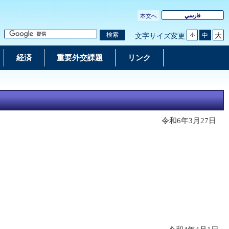
فارسي
本文へ
大
検索
中
文字サイズ変更
小
経済
重要外交課題
リンク
令和6年3月27日