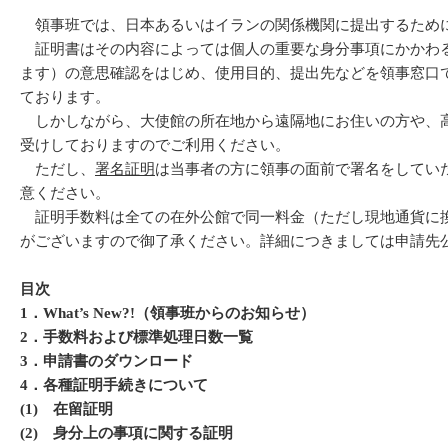
領事班では、日本あるいはイランの関係機関に提出するため
証明書はその内容によっては個人の重要な身分事項にかかわる
ます）の意思確認をはじめ、使用目的、提出先などを領事窓口
ております。
しかしながら、大使館の所在地から遠隔地にお住いの方や、高
受けしておりますのでご利用ください。
ただし、
署名証明
は当事者の方に領事の面前で署名をしてい
意ください。
証明手数料は全ての在外公館で同一料金（ただし現地通貨に換
がございますので御了承ください。詳細につきましては申請先
在イラン日本
目次
1
．
What’s New?!
（領事班からのお知らせ）
2
．手数料および標準処理日数一覧
3
．申請書のダウンロード
4
．各種証明手続きについて
(1)
在留証明
(2)
身分上の事項に関する証明