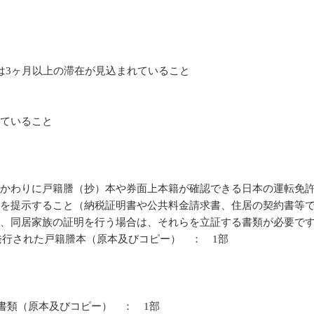
は3ヶ月以上の滞在が見込まれていること
していること
のかわりに戸籍謄（抄）本や券面上本籍が確認できる日本の運転免
）を提示すること（納税証明書や公共料金請求書、住居の契約書等
明、同居家族の証明を行う場合は、それらを立証する書類が必要で
発行された戸籍謄本（原本及びコピー） ： 1部
書類（原本及びコピー） ： 1部