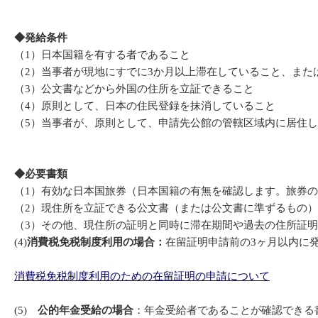
◆
発給条件
（1）日本国籍を有する者であること
（2）当事者が現地にすでに3か月以上滞在していること、また
（3）公文書などから外国の住所を立証できること
（4）原則として、日本の住民登録を抹消していること
（5）当事者が、原則として、申請先公館の管轄区域内に居住
◆
必要書類
（1）有効な日本国旅券（日本国籍の有無を確認します。旅券
（2）現住所を立証できる公文書（または公文書に準ずるもの
（3）その他、現住所の証明と同時に滞在期間や過去の住所証
(4)
消費税免税制度利用の場合：
在留証明申請前の3ヶ月以内に
消費税免税制度利用のための在留証明の申請について
(5)
公的年金受給の場合
：年金受給者であることが確認できる