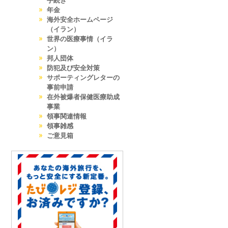
手続き
年金
海外安全ホームページ
（イラン）
世界の医療事情（イラ
ン）
邦人団体
防犯及び安全対策
サポーティングレターの
事前申請
在外被爆者保健医療助成
事業
領事関連情報
領事雑感
ご意見箱