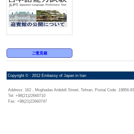
ご意見箱
Copyright © : 2012 Embassy of Japan in Iran
Address: 162，Moghadas Ardebili Street, Tehran, Postal Code :19856-9
Tel: +98(21)22660710
Fax: +98(21)22660747