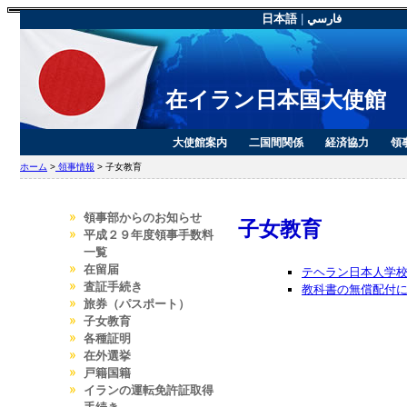
日本語
|
فارسي
在イラン日本国大使館
大使館案内
二国間関係
経済協力
領
ホーム
>
領事情報
> 子女教育
領事部からのお知らせ
子女教育
平成２９年度領事手数料
一覧
在留届
テヘラン日本人学
査証手続き
教科書の無償配付
旅券（パスポート）
子女教育
各種証明
在外選挙
戸籍国籍
イランの運転免許証取得