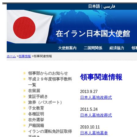
日本語
|
فارسي
在イラン日本国大使館
大使館案内
二国間関係
経済協力
領
ホーム
>
領事情報
>領事関連情報
領事部からのお知らせ
領事関連情報
平成２９年度領事手数料
一覧
在留届
2013.9.27
査証手続き
日本人墓地改葬式
旅券（パスポート）
子女教育
2011.5.24
各種証明
日本人墓地改葬式
在外選挙
戸籍国籍
2010.10.11
イランの運転免許証取得
日本人墓地墓参