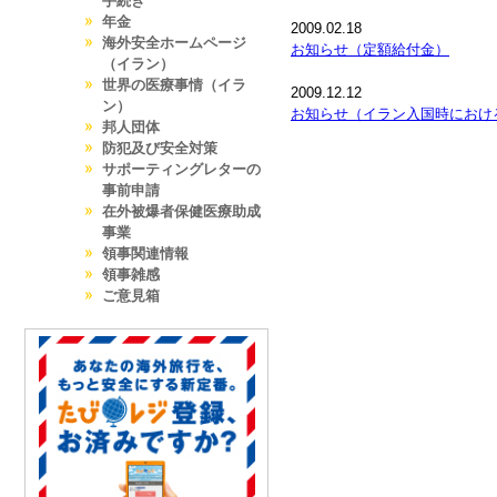
手続き
年金
2009.02.18
海外安全ホームページ
お知らせ（定額給付金）
（イラン）
世界の医療事情（イラ
2009.12.12
ン）
お知らせ（イラン入国時におけ
邦人団体
防犯及び安全対策
サポーティングレターの
事前申請
在外被爆者保健医療助成
事業
領事関連情報
領事雑感
ご意見箱