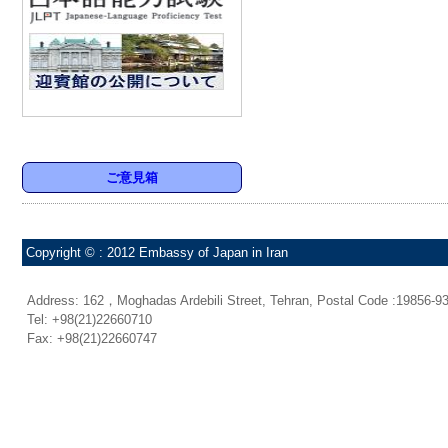
ご意見箱
Copyright © : 2012 Embassy of Japan in Iran
Address: 162，Moghadas Ardebili Street, Tehran, Postal Code :19856-9
Tel: +98(21)22660710
Fax: +98(21)22660747