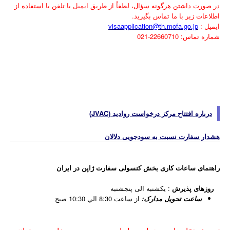
در صورت داشتن هرگونه سؤال، لطفاً از طریق ایمیل یا تلفن با استفاده از
اطلاعات زیر با ما تماس بگیرید.
ایمیل :
visaapplication@th.mofa.go.jp
شماره تماس: 22660710-021
درباره افتتاح مرکز درخواست روادید (JVAC)
هشدار سفارت نسبت به سودجویی دلالان
راهنمای ساعات کاری بخش کنسولی سفارت ژاپن در ايران
روزهای پذیرش
: یکشنبه الی پنجشنبه
ساعت تحویل مدارک:
از ساعت 8:30 الي 10:30 صبح