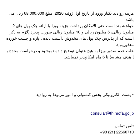
هزینه روادید یکبار ورود از تاریخ اول ژوئیه
2026، مبلغ 68,000,000 ریال می
باشد
خواهشمند است حتی الامکان پرداخت هزینه ویزا با ارائه چک پول های 2
میلیون ریالی، 5 میلیون ریالی و 10 میلیون ریالی صورت پذیرد (لازم به ذکر
است که از پذیرش چک پول های مخدوش ،آسیب دیده ، پاره و چسب خورده
معذوریم.)
.
علت عدم صدور ویزا به هیچ عنوان توضیح داده نمیشود و درخواست مجدد(ب
ا هدف مشابه) تا 6 ماه امکانپذیر نمیباشد.
• پست الكترونيكي بخش كنسولي و امور مربوط به رواديد
consular@th.mofa.go.jp
تلفن تماس
+98 (21) 22660710