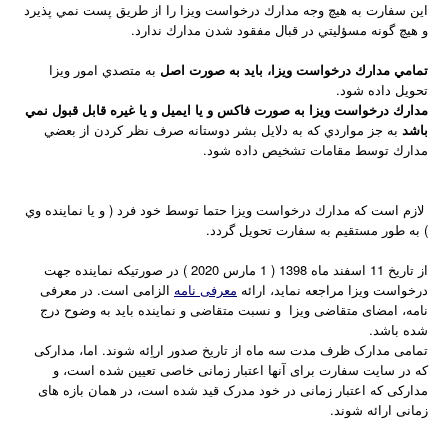
اين سفارت به هيچ وجه مدارك درخواست ويزا را از طريق پست نمي پذيرد
و هيچ گونه مسؤليتي در قبال مفقود شدن مدارك ندارد
.
تمامي مدارك درخواست ويزا، بايد به صورت اصل
به متصدي امور ويزا
تحويل داده شود
.
مدارك درخواست ويزا به صورت فاكس و يا ايميل و يا غيره قابل قبول نمي
باشد
به جز مواردي كه به دلايل بشر دوستانه صرف نظر كردن از بعضي
مدارك توسط مقامات تشخيص داده شود
.
لازم است كه مدارك درخواست ويزا حتما توسط خود فرد ( و يا نماينده وي
) به طور مستقيم به سفارت تحويل گردد
.
از تاریخ 11 اسفند ماه 1398 ( 1 مارس 2020 ) در صورتیکه نماینده جهت
درخواست ویزا مراجعه نماید، ارائه
معرفی نامه
الزامی است. در معرفی
نامه، امضای متقاضی ویزا و نسبت متقاضی و نماینده باید به وضوح درج
شده باشد.
تمامی مدارک ظرف مدت سه ماه از تاریخ صدور اراِئه شوند. اما، مدارکی
که در سایت سفارت برای آنها اعتبار زمانی خاصی تعیین شده است، و
مدارکی که اعتبار زمانی در خود مدرک قید شده است، در همان بازه های
زمانی ارائه شوند
.